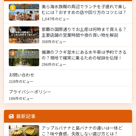
美ら海水族館の周辺でランチを子連れで楽し
1
むには？おすすめの店や回り方のコツとは？
1,047件のビュー
那覇の国際通りでお土産は何時まで買える？
2
主要店舗の営業時間や夜の買い物を解説
308件のビュー
備瀬のフクギ並木にある水牛車は予約できる
3
の？現地で確実に乗るための秘訣を伝授！
296件のビュー
お問い合わせ
218件のビュー
プライバシーポリシー
186件のビュー
最新記事
アップルバナナと島バナナの違いは一体ど
こ？味や食感、失敗しない選び方とは？